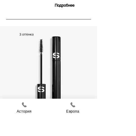
Подробнее
8 700 р.
3 оттенка
Астория
Европа
So Stretch