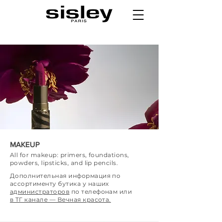
MAKEUP
All for makeup: primers, foundations,
powders, lipsticks, and lip pencils.
Дополнительная информация по
ассортименту бутика у наших
администраторов
по телефонам или
в ТГ канале — Вечная красота.